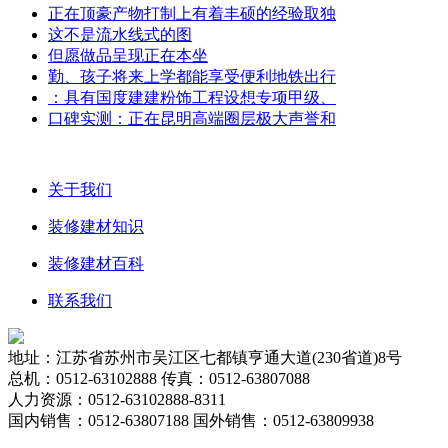
正在顶豪产物打制上有着丰硕的经验取独
这不是流水线式的图
但愿做品呈现正在本坐
勤、孩子将来上学都能享受便利地铁出行
：具有国度建建粉饰工程设想专项甲级、
口碑实测：正在昆明高端圈层极大声誉和
关于我们
装修建材知识
装修建材百科
联系我们
地址：江苏省苏州市吴江区七都镇亨通大道(230省道)8号
总机：0512-63102888 传真：0512-63807088
人力资源：0512-63102888-8311
国内销售：0512-63807188 国外销售：0512-63809938