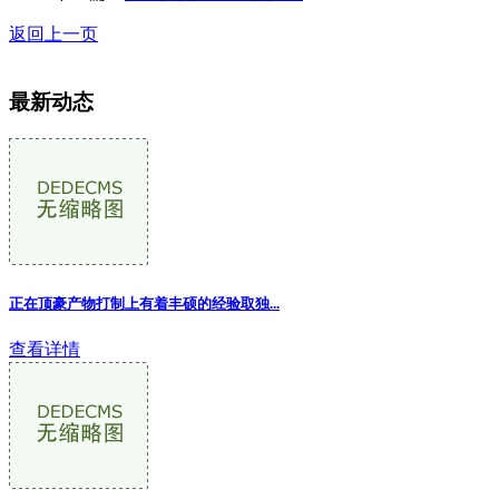
返回上一页
最新动态
正在顶豪产物打制上有着丰硕的经验取独...
查看详情