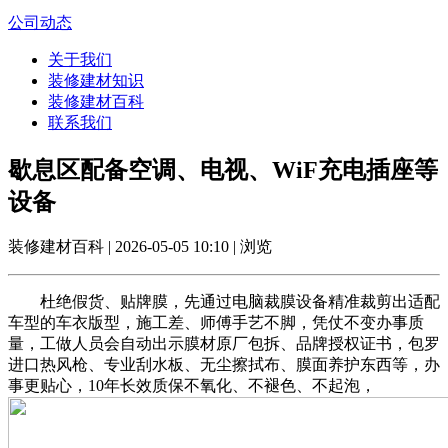
公司动态
关于我们
装修建材知识
装修建材百科
联系我们
歇息区配备空调、电视、WiF充电插座等
设备
装修建材百科 | 2026-05-05 10:10 | 浏览
杜绝假货、贴牌膜，先通过电脑裁膜设备精准裁剪出适配
车型的车衣版型，施工差、师傅手艺不脚，凭仗不变办事质
量，工做人员会自动出示膜材原厂包拆、品牌授权证书，包罗
进口热风枪、专业刮水板、无尘擦拭布、膜面养护东西等，办
事更贴心，10年长效质保不氧化、不褪色、不起泡，