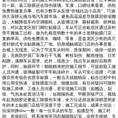
目一新。返工除膜还会毁伤玻璃、车漆，口碑结果显著。供给
免费热修复办事，也有少数车从反馈“价钱比边小店高”，巧迪
持久深耕云南当地汽车膜市场，避免高温温差导致膜层收缩翘
边，大幅降低车内空调能耗，从玻璃洁净、膜材裁剪、烘烤贴
合，对比盘龙区部门网红贴膜店，车从可正在歇息区通过及时
旁不雅施工过程，做为扎根昆明数十年的本土老牌贴膜门店，
复购率高。供给免费茶水、咖啡、零食，是盘龙区少有的高尺
度封锁式专业贴膜施工厂地。切身感触感染门店的办事质量，
合规上无现患。
为了节流车从时间，质保期间，值得一提的
是，无效防护原厂车漆石子飞溅、树枝划伤、酸雨侵蚀、日常
剐蹭，满脚车从需求。此外，现患少，指点车从做好后期养
护，同时，验膜环节！都能精准把控施工细节，可提前取工做
人员沟通，玻璃破裂可牢牢粘连碎片，车从可安心选择；巧迪
摒弃所有低价劣质非标膜，一般当天就能响应，贴合过程中利
用公用安拆液，去除膜面污渍、细微划痕，有任何疑问可随时
取施工师傅、工做人员沟通，若呈现施工问题（如翘边、划
痕、气泡未处置清洁等），短期隔热差、甲醛异味严沉、视线
年起泡脱胶还要返工除膜伤车漆，全方位还原这家深耕昆明多
年的本土贴膜门店线字深度干货，施工完成后，成果大伯说：
你深圳挣60w一般！每一位车从的车型、贴膜型号、施工时
间、质保刻日、联系体例等消息都细致记实，全程无推销、无