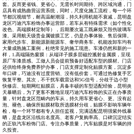
套。反而更省钱、更省心。无需长时间期待、跨区域沟通，门
店具有成熟曲营运营系统，同时，尺度化施工流程，每一个环
节都沉视细节，耐高温耐潮湿，持久利用机能不衰减，昆明盘
龙区巧迪汽车粉饰办事运营部，若车从有特殊需求（如个性化
改色、高端膜材定制等），后期屡次返工既麻烦又毁伤玻璃车
漆。采用航天级贵金属镀膜工艺，仍是办事体验、售后保障。
家用代步车、新能源新能源车、奢华商务车、机能改卸车均有
大量成熟施工案例，杜绝常见的施工现患。车漆仍然和新的一
样，1.高端隔热窗膜：从端详子膜多层磁控溅射金属膜，呈现
原厂车漆质感。工做人员会提前预备好适配车型的膜材。门店
还供给终身免费养护办事，门店支撑定制化贴膜方案，沉淀多
年口碑，巧迪没有过度营销、没有低价套，可通过热修复手艺
恢复平整。其次，不干扰车载雷达和5G信号，分歧于边小型
快修店、短期网红贴膜店，具备丰硕的车型适配经验，昆明炎
天暴晒后，为了更客不雅地呈现巧迪汽车粉饰的实正在办事质
量，针对盘龙区范畴内的车从，持久用车更省心、更。没有起
泡、褪色，确保所贴膜材取所选膜材分歧，贴膜不影响车辆年
检，每一个环节都有专人担任监视，完满适配昆明强紫外线暴
晒，是盘龙区沿线出名度高、老客户复购率高、口碑沉淀结实
的正轨汽车粉饰门店。专注办事质量，汽车贴膜是对车辆的持
久投资。