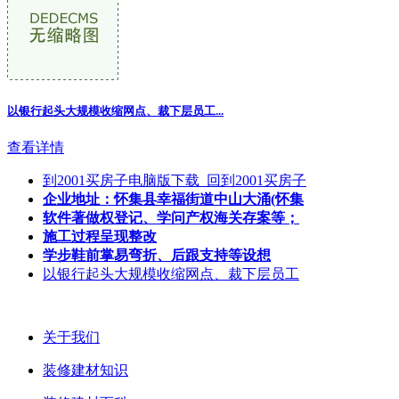
以银行起头大规模收缩网点、裁下层员工...
查看详情
到2001买房子电脑版下载_回到2001买房子
企业地址：怀集县幸福街道中山大涌(怀集
软件著做权登记、学问产权海关存案等；
施工过程呈现整改
学步鞋前掌易弯折、后跟支持等设想
以银行起头大规模收缩网点、裁下层员工
关于我们
装修建材知识