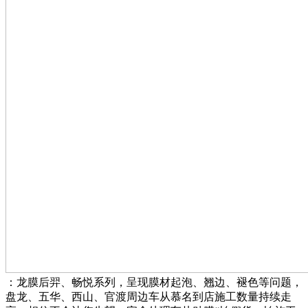
：龙膜后羿、畅悦系列，呈现膜材起泡、翘边、褪色等问题，
盘龙、五华、西山、官渡周边车从慕名到店施工数量持续走