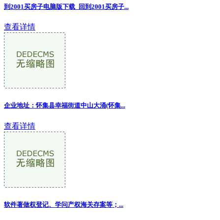
到2001买房子电脑版下载_回到2001买房子...
查看详情
企业地址：怀集县幸福街道中山大涌(怀集
...
查看详情
软件著做权登记、学问产权海关存案等；
...