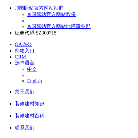
J9国际站官方网站站群
J9国际站官方网站股份
J9国际站官方网站地坪事业部
证券代码 SZ300715
OA办公
邮箱入口
CRM
选择语言
中文
English
关于我们
装修建材知识
装修建材百科
联系我们