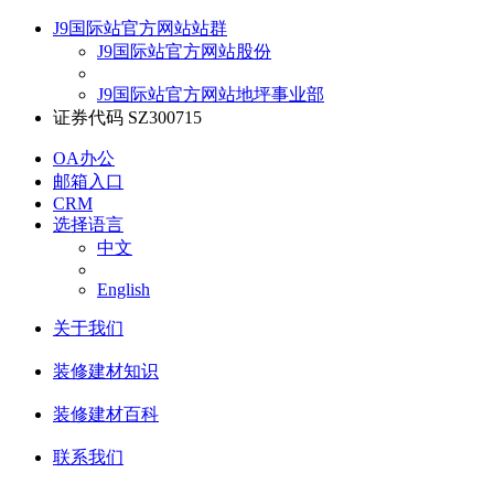
J9国际站官方网站站群
J9国际站官方网站股份
J9国际站官方网站地坪事业部
证券代码 SZ300715
OA办公
邮箱入口
CRM
选择语言
中文
English
关于我们
装修建材知识
装修建材百科
联系我们