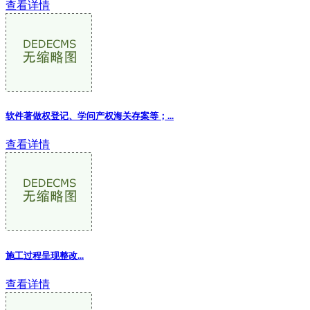
查看详情
软件著做权登记、学问产权海关存案等；
...
查看详情
施工过程呈现整改
...
查看详情