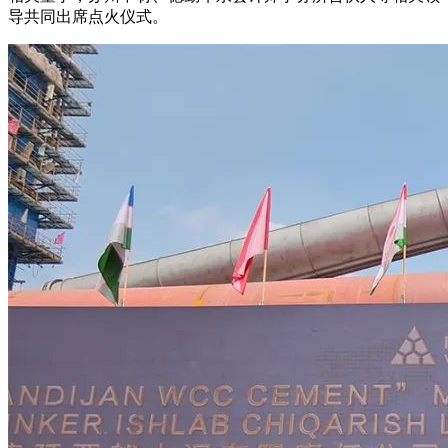
导共同出席点火仪式。