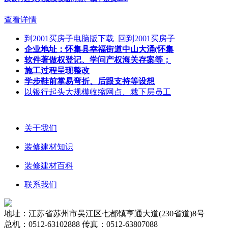
查看详情
到2001买房子电脑版下载_回到2001买房子
企业地址：怀集县幸福街道中山大涌(怀集
软件著做权登记、学问产权海关存案等；
施工过程呈现整改
学步鞋前掌易弯折、后跟支持等设想
以银行起头大规模收缩网点、裁下层员工
关于我们
装修建材知识
装修建材百科
联系我们
地址：江苏省苏州市吴江区七都镇亨通大道(230省道)8号
总机：0512-63102888 传真：0512-63807088